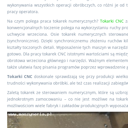
wykonywania wszystkich operacji obróbczych, co różni je od 
pracy operatora.
Na czym polega praca tokarek numerycznych?
Tokarki CNC
za
konwencjonalnych toczenie polega na wykorzystaniu ruchy pr
uchwycie wrzeciona. Osie tokarek numerycznych sterowan
(synchronicznie). Dzięki synchronicznemu złożeniu ruchów ki
kształty toczonych detali. Wyposażenie tych maszyn w narzędzi
gotowo. Dla pracy tokarek CNC istotnymi wartościami są międz
obrotowa wrzeciona głównego i narzędzi. Ważnym elementem ta
także ułatwia fazę pisania programów poprzez wprowadzenie gr
Tokarki CNC
doskonale sprawdzają się przy produkcji wielko
trudności wykonywania obróbki, ale też czas realizacji zabiegó
Zaletą tokarek ze sterowaniem numerycznym, które są uzbroj
jednokrotnym zamocowaniu – co nie jest możliwe na tokark
możliwościom wiele fabryk i zakładów produkcyjnych wyposaża