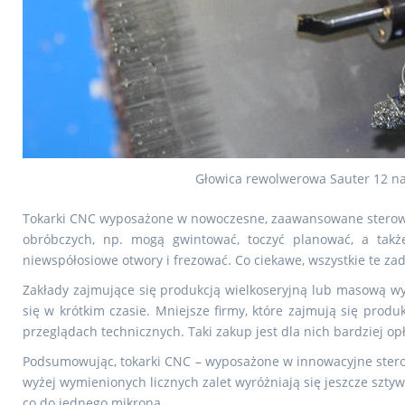
Głowica rewolwerowa Sauter 12 na
Tokarki CNC wyposażone w nowoczesne, zaawansowane sterowa
obróbczych, np. mogą gwintować, toczyć planować, a takż
niewspółosiowe otwory i frezować. Co ciekawe, wszystkie te 
Zakłady zajmujące się produkcją wielkoseryjną lub masową wy
się w krótkim czasie. Mniejsze firmy, które zajmują się pro
przeglądach technicznych. Taki zakup jest dla nich bardziej 
Podsumowując, tokarki CNC – wyposażone w innowacyjne stero
wyżej wymienionych licznych zalet wyróżniają się jeszcze szt
co do jednego mikrona.