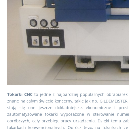
Tokarki CNC
to jedne z najbardziej popularnych obrabiare
znane na całym świecie koncerny, takie jak np. GILDEMEISTER
stają się one jeszcze dokładniejsze, ekonomiczne i pro
zautomatyzowane tokarki wyposażone w sterowanie nume
obróbczych, cały przebieg pracy urządzenia. Dzięki temu z
tokarkach konwencjonalnych. Oprócz tego, na tokarkach 