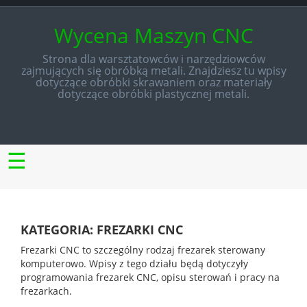
Skip
to
Wycena Maszyn CNC
content
Strona dla warsztatowców i narzędziowców
zajmujących się obróbką metali. Znajdziesz tu wpisy
dotyczące obróbki skrawaniem oraz materiały
dotyczące obróbki plastycznej metali.
☰
KATEGORIA:
FREZARKI CNC
Frezarki CNC to szczególny rodzaj frezarek sterowany
komputerowo. Wpisy z tego działu będą dotyczyły
programowania frezarek CNC, opisu sterowań i pracy na
frezarkach.