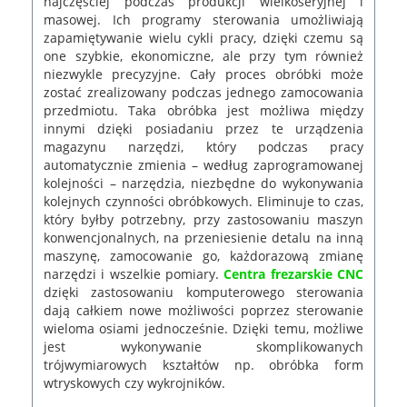
najczęściej podczas produkcji wielkoseryjnej i
masowej. Ich programy sterowania umożliwiają
zapamiętywanie wielu cykli pracy, dzięki czemu są
one szybkie, ekonomiczne, ale przy tym również
niezwykle precyzyjne. Cały proces obróbki może
zostać zrealizowany podczas jednego zamocowania
przedmiotu. Taka obróbka jest możliwa między
innymi dzięki posiadaniu przez te urządzenia
magazynu narzędzi, który podczas pracy
automatycznie zmienia – według zaprogramowanej
kolejności – narzędzia, niezbędne do wykonywania
kolejnych czynności obróbkowych. Eliminuje to czas,
który byłby potrzebny, przy zastosowaniu maszyn
konwencjonalnych, na przeniesienie detalu na inną
maszynę, zamocowanie go, każdorazową zmianę
narzędzi i wszelkie pomiary.
Centra frezarskie CNC
dzięki zastosowaniu komputerowego sterowania
dają całkiem nowe możliwości poprzez sterowanie
wieloma osiami jednocześnie. Dzięki temu, możliwe
jest wykonywanie skomplikowanych
trójwymiarowych kształtów np. obróbka form
wtryskowych czy wykrojników.