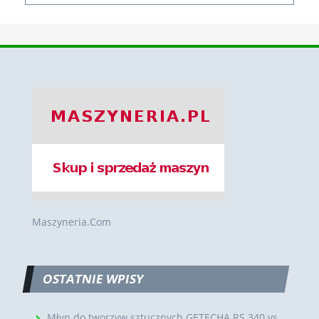
Maszyneria.Com
OSTATNIE WPISY
Młyn do tworzyw sztucznych GETECHA RS 340 vs