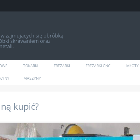
ów zajmujących się obróbką
róbki skrawaniem oraz
etali.
DOWE
TOKARKI
FREZARKI
FREZARKI CNC
MŁOTY 
ŁYNY
MASZYNY
lną kupić?