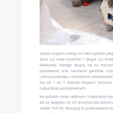
Często znajomi zadają mi takie pytanie jak
duże czy małe średnice ? długie czy kró
światowej, dlatego skupię się na masz
planowanie oraz nacinanie gwintów. Cz
czteroszczękowy z niezależnie ustawianym
ma od 1 do 3 metrów długości toczenia. O
najbardziej poszukiwanych.
Na polskim rynku wtórnym znajdziemy mas
ale ze względu na ich przestarzałą konstr
model TUD 50. Maszyny te produkowane były