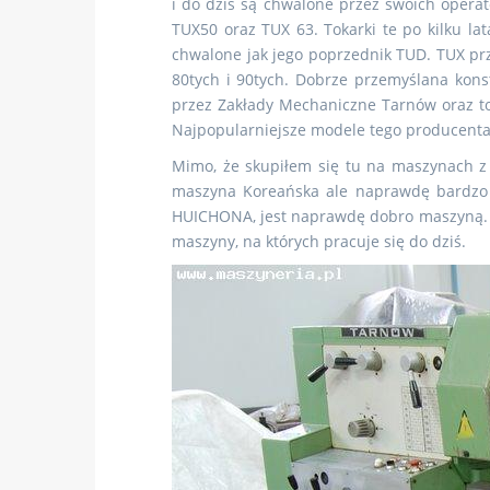
i do dziś są chwalone przez swoich opera
TUX50 oraz TUX 63. Tokarki te po kilku la
chwalone jak jego poprzednik TUD. TUX pr
80tych i 90tych. Dobrze przemyślana kon
przez Zakłady Mechaniczne Tarnów oraz t
Najpopularniejsze modele tego producenta 
Mimo, że skupiłem się tu na maszynach z 
maszyna Koreańska ale naprawdę bardzo d
HUICHONA, jest naprawdę dobro maszyną. Tr
maszyny, na których pracuje się do dziś.