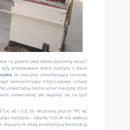
bie na pytanie jakie detale będziemy toczyć?
ku były produkowane dobre maszyny o klasie
rsalna
to maszyna umożliwiająca toczenie,
hwyt samocentrujący trzyszczękowy, uchwyt
arkę uniwersalną można uznać maszynę, która
karki uniwersalnej ale skupimy się na tych
i
TUC 40 i TUC 50. Wcześniej jeszcze TPC 40,
wojego następcę – tokarkę TUD 40 lub większy
le. Maszyny te miały przemyślaną konstrukcję