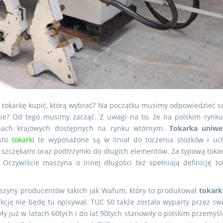
ą tokarkę kupić, którą wybrać? Na początku musimy odpowiedzieć so
tkie? Od tego musimy zacząć. Z uwagi na to, że na polskim ryn
ynach krajowych dostępnych na rynku wtórnym.
Tokarka uniwe
ęsto
tokarki
te wyposażone są w liniał do toczenia stożków i uc
i szczękami oraz podtrzymki do długich elementów. Za typową tok
czywiście maszyna o innej długości też spełniają definicję to
zyny producentów takich jak Wafum, który to produkował
tokark
ukcję nie będę tu opisywał. TUC 50 także została wyparty przez s
 już w latach 60tych i do lat 90tych stanowiły o polskim przemyś