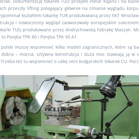
torów. Dokumentację tokarek TUD przejeło Ponar Kępno i na bazie
tach przeszły lifting polegający głównie na zmianie wyglądu korp
zypominał kształtem tokarkę TUR produkowaną przez FAT Wrocław.
strukcja i nowoczesny wygląd zaowocowały europejskim sukcesem
okarki TUG produkowane przez Andrychowską Fabrykę Maszyn. Moc
to Poręba TPK 80 i Poręba TPK 90 A1.
polski muszę wspomnieć kilka modeli zagranicznych, które są b
obra – mocna, sztywna konstrukcja i duża moc stawiają ją w c
zeba też tu wspomnieć o całej serii bułgarskich tokarek CU. Pocz