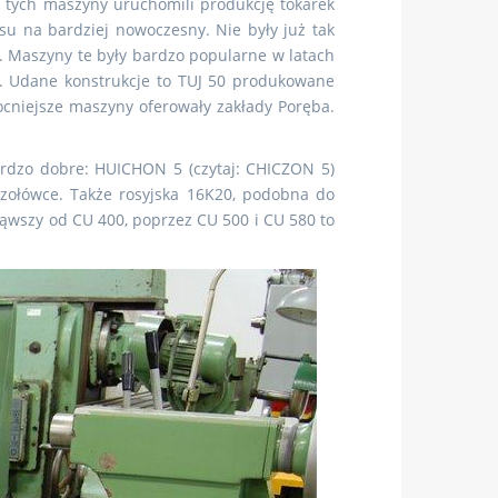
 tych maszyny uruchomili produkcję tokarek
usu na bardziej nowoczesny. Nie były już tak
 Maszyny te były bardzo popularne w latach
. Udane konstrukcje to TUJ 50 produkowane
niejsze maszyny oferowały zakłady Poręba.
ardzo dobre: HUICHON 5 (czytaj: CHICZON 5)
zołówce. Także rosyjska 16K20, podobna do
ąwszy od CU 400, poprzez CU 500 i CU 580 to