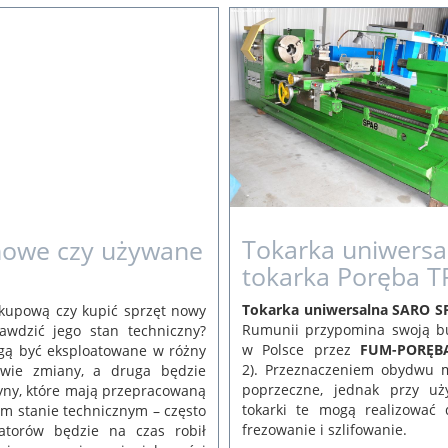
19 mar
Barina
Tokarka uniwersa
nowe czy używane
tokarka Poręba T
Tokarka uniwersalna SARO SP
akupową czy kupić sprzęt nowy
Rumunii przypomina swoją 
awdzić jego stan techniczny?
w Polsce przez
FUM-PORĘB
ą być eksploatowane w różny
2). Przeznaczeniem obydwu m
wie zmiany, a druga będzie
poprzeczne, jednak przy uży
ny, które mają przepracowaną
tokarki te mogą realizować 
m stanie technicznym – często
frezowanie i szlifowanie.
atorów będzie na czas robił