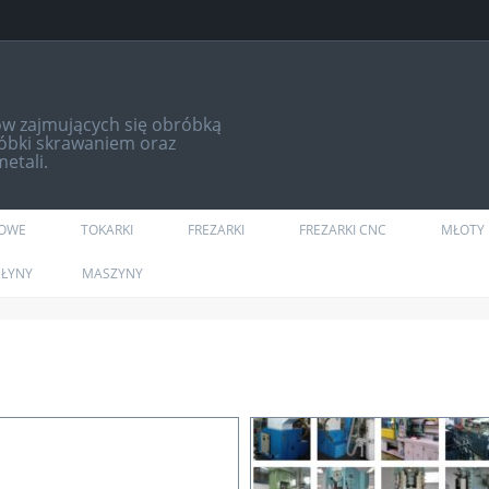
ów zajmujących się obróbką
róbki skrawaniem oraz
etali.
DOWE
TOKARKI
FREZARKI
FREZARKI CNC
MŁOTY 
ŁYNY
MASZYNY
28 kwi
Barina