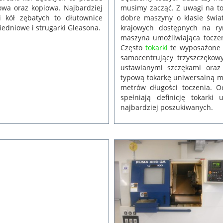
musimy zacząć. Z uwagi na to
owa oraz kopiowa. Najbardziej
dobre maszyny o klasie świa
 kół zębatych to dłutownice
krajowych dostępnych na r
edniowe i strugarki Gleasona.
maszyna umożliwiająca toczen
Często
tokarki
te wyposażone s
samocentrujący trzyszczękowy
ustawianymi szczękami oraz
typową tokarkę uniwersalną m
metrów długości toczenia. O
spełniają definicję tokarki
najbardziej poszukiwanych.
16 lut
Barina