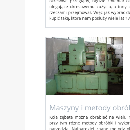
okresowe przeglądy, będzie zmieniał ol
ulegające okresowemu zużyciu, a inny o
rzeczami przejmował. Więc jak wybrać 
kupić taką, która nam posłuży wiele lat ?
 lut
rina
Maszyny i metody obrób
Koła zębate można obrabiać na wielu r
przy tym różne metody obróbki i wykor
narzędzia. Najbardziej znane metody o