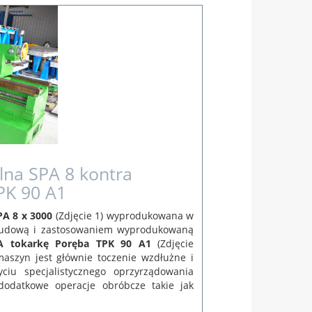
lna SPA 8 kontra
PK 90 A1
A 8 x 3000
(Zdjęcie 1)
wyprodukowana w
budową i zastosowaniem wyprodukowaną
A
t
okarkę Poręba TPK 90 A1
(Zdjęcie
aszyn jest głównie toczenie wzdłużne i
ciu specjalistycznego oprzyrządowania
dodatkowe operacje obróbcze takie jak