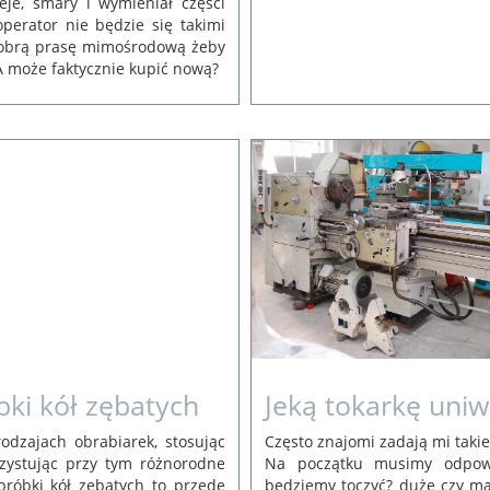
eje, smary i wymieniał części
perator nie będzie się takimi
dobrą prasę mimośrodową żeby
 A może faktycznie kupić nową?
19 lut
Barina
Jeką tokarkę uniw
ki kół zębatych
Często znajomi zadają mi takie
odzajach obrabiarek, stosując
Na początku musimy odpowi
zystując przy tym różnorodne
będziemy toczyć? duże czy mał
bróbki kół zębatych to przede