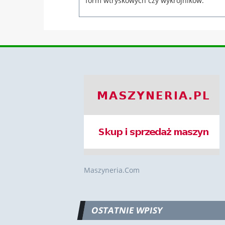
form wtryskowych czy wykrojników.
Maszyneria.Com
OSTATNIE WPISY