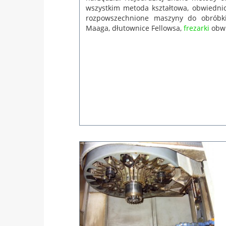
wszystkim metoda kształtowa, obwiedni
rozpowszechnione maszyny do obróbki
Maaga, dłutownice Fellowsa,
frezarki
obwi
 lut
rina