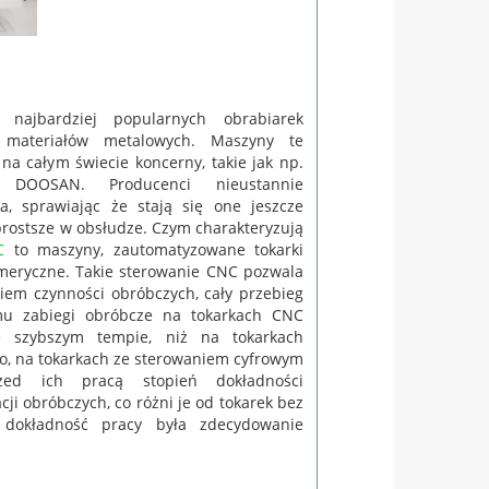
ajbardziej popularnych obrabiarek
 materiałów metalowych. Maszyny te
a całym świecie koncerny, takie jak np.
DOOSAN. Producenci nieustannie
a, sprawiając że stają się one jeszcze
prostsze w obsłudze. Czym charakteryzują
C
to maszyny, zautomatyzowane tokarki
eryczne. Takie sterowanie CNC pozwala
em czynności obróbczych, cały przebieg
emu zabiegi obróbcze na tokarkach CNC
 szybszym tempie, niż na tokarkach
o, na tokarkach ze sterowaniem cyfrowym
ed ich pracą stopień dokładności
ji obróbczych, co różni je od tokarek bez
h dokładność pracy była zdecydowanie