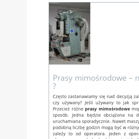
1 mar
rina
Prasy mimośrodowe – 
?
Często zastanawiamy się nad decyzją z
czy używany? Jeśli używany to jak spr
Przecież różne
prasy mimośrodowe
mog
sposób. Jedna będzie obciążona na d
uruchamiana sporadycznie. Nawet maszy
podobną liczbę godzin mogą być w różny
zależy to od operatora. Jeden z oper