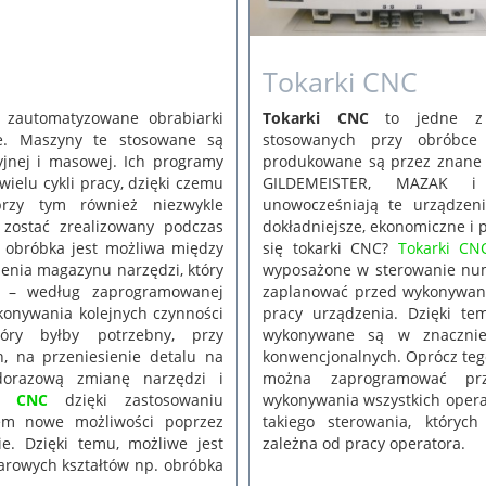
Tokarki CNC
Tokarki CNC
to jedne z n
zautomatyzowane obrabiarki
stosowanych przy obróbce
e. Maszyny te stosowane są
produkowane są przez znane n
yjnej i masowej. Ich programy
GILDEMEISTER, MAZAK i 
ielu cykli pracy, dzięki czemu
unowocześniają te urządzeni
przy tym również niezwykle
dokładniejsze, ekonomiczne i 
 zostać zrealizowany podczas
się tokarki CNC?
Tokarki CN
 obróbka jest możliwa między
wyposażone w sterowanie num
zenia magazynu narzędzi, który
zaplanować przed wykonywani
a – według zaprogramowanej
pracy urządzenia. Dzięki t
konywania kolejnych czynności
wykonywane są w znacznie
tóry byłby potrzebny, przy
konwencjonalnych. Oprócz teg
, na przeniesienie detalu na
można zaprogramować prz
dorazową zmianę narzędzi i
wykonywania wszystkich operac
ie CNC
dzięki zastosowaniu
takiego sterowania, któryc
em nowe możliwości poprzez
zależna od pracy operatora.
e. Dzięki temu, możliwe jest
rowych kształtów np. obróbka