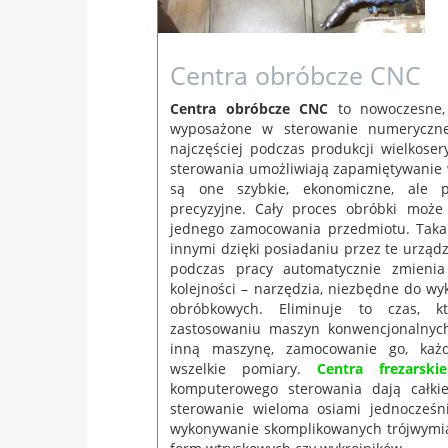
Centra obróbcze CNC
Centra obróbcze CNC
to nowoczesne, 
wyposażone w sterowanie numeryczn
najczęściej podczas produkcji wielkoser
sterowania umożliwiają zapamiętywanie w
są one szybkie, ekonomiczne, ale 
precyzyjne. Cały proces obróbki może
jednego zamocowania przedmiotu. Taka
innymi dzięki posiadaniu przez te urząd
podczas pracy automatycznie zmieni
kolejności – narzędzia, niezbędne do wy
obróbkowych. Eliminuje to czas, k
zastosowaniu maszyn konwencjonalnych
inną maszynę, zamocowanie go, każ
wszelkie pomiary.
Centra frezarsk
komputerowego sterowania dają całki
sterowanie wieloma osiami jednocześni
wykonywanie skomplikowanych trójwymia