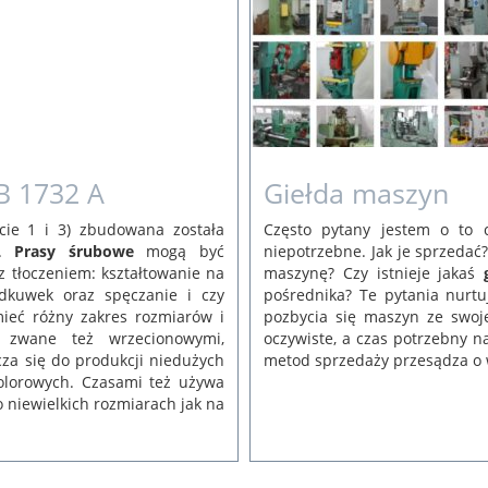
B 1732 A
Giełda maszyn
cie 1 i 3) zbudowana została
Często pytany jestem o to c
u.
Prasy śrubowe
mogą być
niepotrzebne. Jak je sprzedać
 tłoczeniem: kształtowanie na
maszynę? Czy istnieje jakaś
dkuwek oraz spęczanie i czy
pośrednika? Te pytania nurt
ieć różny zakres rozmiarów i
pozbycia się maszyn ze swoje
, zwane też wrzecionowymi,
oczywiste, a czas potrzebny n
za się do produkcji niedużych
metod sprzedaży przesądza o 
olorowych. Czasami też używa
 o niewielkich rozmiarach jak na