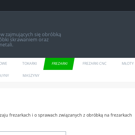
ów zajmujących się obróbką
róbki skrawaniem oraz
etali.
DOWE
TOKARKI
FREZARKI
FREZARKI CNC
MŁOTY 
ŁYNY
MASZYNY
dzaju frezarkach i o sprawach związanych z obróbką na frezarkach