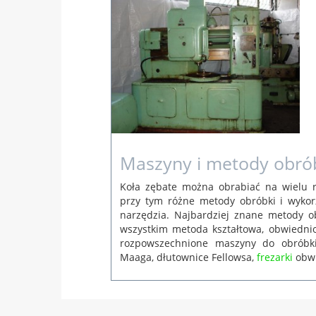
 lut
rina
Maszyny i metody obrób
Koła zębate można obrabiać na wielu r
przy tym różne metody obróbki i wykor
narzędzia. Najbardziej znane metody o
wszystkim metoda kształtowa, obwiedni
rozpowszechnione maszyny do obróbki
Maaga, dłutownice Fellowsa,
frezarki
obwi